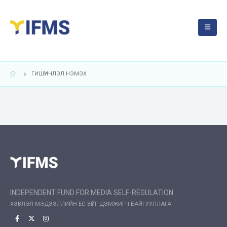
ГИШҮҮНЧЛЭЛ НЭМЭХ
INDEPENDENT FUND FOR MEDIA SELF-REGULATION
ХЭВЛЭЛ МЭДЭЭЛЛИЙН ЁС ЗҮЙГ ДЭМЖИГЧ БАЙГУУЛЛАГА